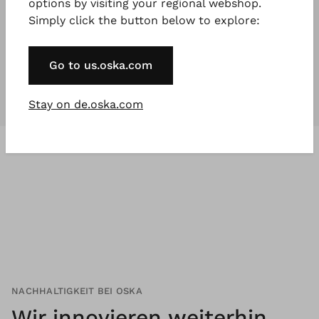
options by visiting your regional webshop.
Simply click the button below to explore:
Unsere Kollektionen
sind für
jeden
,
der etwas Besonderes will.
Go to us.oska.com
Stay on de.oska.com
NACHHALTIGKEIT BEI OSKA
Wir innovieren weiterhin