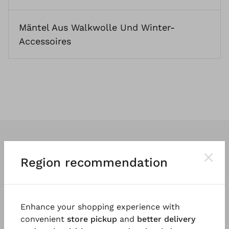
Mäntel Aus Walkwolle
Und
Winter-
Accessoires
Region recommendation
Wir entwerfen
klassische
und vor
allem
tragbare Kleidung
. So vielfältig
Enhance your shopping experience with
und einzigartig wie die Menschen, die
convenient
store pickup
and
better delivery
sie tragen.