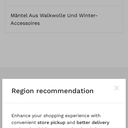
Mäntel Aus Walkwolle
Und
Winter-
Accessoires
Region recommendation
Wir entwerfen
klassische
und vor
allem
tragbare Kleidung
. So vielfältig
Enhance your shopping experience with
und einzigartig wie die Menschen, die
convenient
store pickup
and
better delivery
sie tragen.