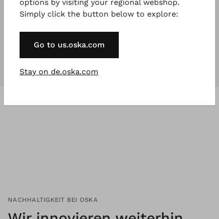
options by visiting your regional webshop.
Simply click the button below to explore:
Unsere Kollektionen
sind für
jeden
,
der etwas Besonderes will.
Go to us.oska.com
Stay on de.oska.com
NACHHALTIGKEIT BEI OSKA
Wir innovieren weiterhin