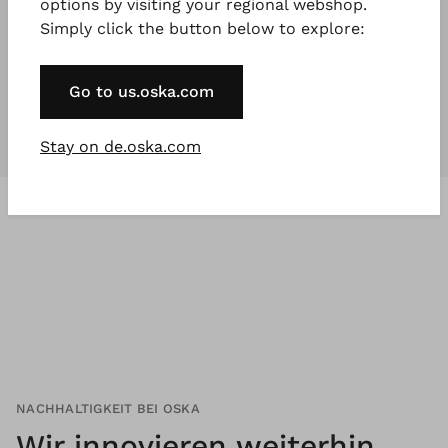
options by visiting your regional webshop.
Simply click the button below to explore:
Unsere Kollektionen
sind für
jeden
,
der etwas Besonderes will.
Go to us.oska.com
Stay on de.oska.com
NACHHALTIGKEIT BEI OSKA
Wir innovieren weiterhin