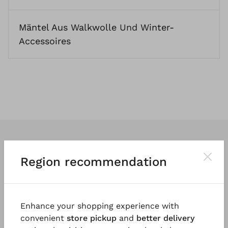
Mäntel Aus Walkwolle
Und
Winter-
Accessoires
Region recommendation
Wir entwerfen
klassische
und vor
allem
tragbare Kleidung
. So vielfältig
Enhance your shopping experience with
und einzigartig wie die Menschen, die
convenient
store pickup
and
better delivery
sie tragen.