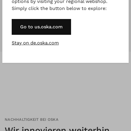
options by visiting your regional webshop.
Simply click the button below to explore:
Unsere Kollektionen
sind für
jeden
,
der etwas Besonderes will.
Go to us.oska.com
Stay on de.oska.com
NACHHALTIGKEIT BEI OSKA
Wir innovieren weiterhin