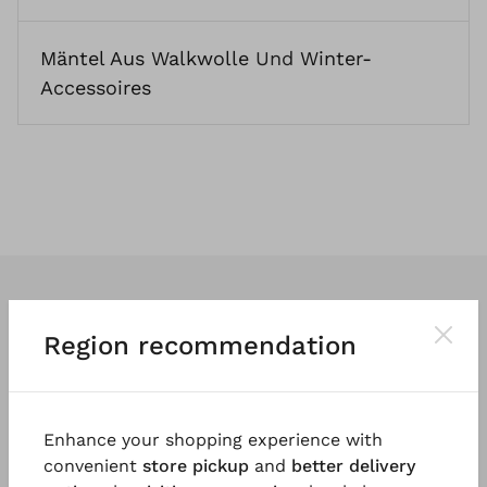
Mäntel Aus Walkwolle
Und
Winter-
Accessoires
Region recommendation
Wir entwerfen
klassische
und vor
allem
tragbare Kleidung
. So vielfältig
Enhance your shopping experience with
und einzigartig wie die Menschen, die
convenient
store pickup
and
better delivery
sie tragen.