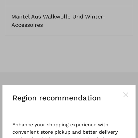
Mäntel Aus Walkwolle
Und
Winter-
Accessoires
Region recommendation
Wir entwerfen
klassische
und vor
allem
tragbare Kleidung
. So vielfältig
Enhance your shopping experience with
und einzigartig wie die Menschen, die
convenient
store pickup
and
better delivery
sie tragen.