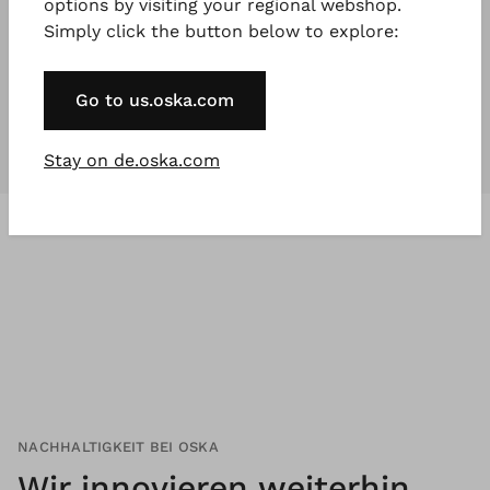
options by visiting your regional webshop.
Simply click the button below to explore:
Unsere Kollektionen
sind für
jeden
,
der etwas Besonderes will.
Go to us.oska.com
Stay on de.oska.com
NACHHALTIGKEIT BEI OSKA
Wir innovieren weiterhin