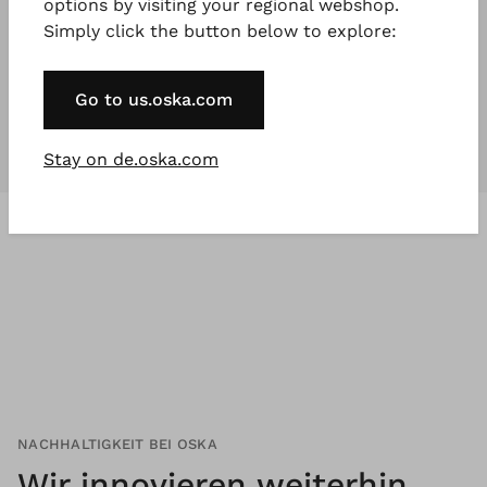
options by visiting your regional webshop.
Simply click the button below to explore:
Unsere Kollektionen
sind für
jeden
,
der etwas Besonderes will.
Go to us.oska.com
Stay on de.oska.com
NACHHALTIGKEIT BEI OSKA
Wir innovieren weiterhin