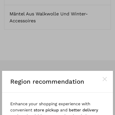
Mäntel Aus Walkwolle
Und
Winter-
Accessoires
Region recommendation
Wir entwerfen
klassische
und vor
allem
tragbare Kleidung
. So vielfältig
Enhance your shopping experience with
und einzigartig wie die Menschen, die
convenient
store pickup
and
better delivery
sie tragen.