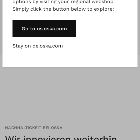
options by visiting your regional webshop.
Simply click the button below to explore:
Unsere Kollektionen
sind für
jeden
,
der etwas Besonderes will.
Go to us.oska.com
Stay on de.oska.com
NACHHALTIGKEIT BEI OSKA
Wir innovieren weiterhin