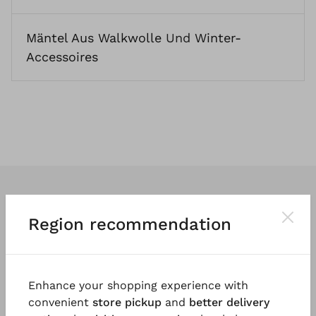
Mäntel Aus Walkwolle
Und
Winter-
Accessoires
Region recommendation
Wir entwerfen
klassische
und vor
allem
tragbare Kleidung
. So vielfältig
Enhance your shopping experience with
und einzigartig wie die Menschen, die
convenient
store pickup
and
better delivery
sie tragen.