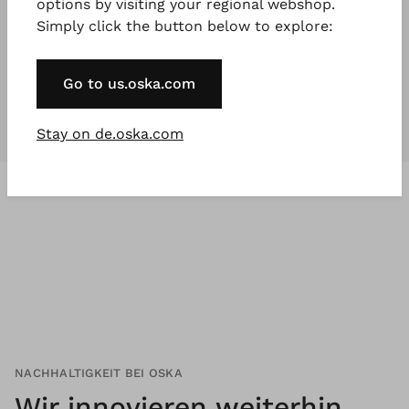
options by visiting your regional webshop.
Simply click the button below to explore:
Unsere Kollektionen
sind für
jeden
,
der etwas Besonderes will.
Go to us.oska.com
Stay on de.oska.com
NACHHALTIGKEIT BEI OSKA
Wir innovieren weiterhin