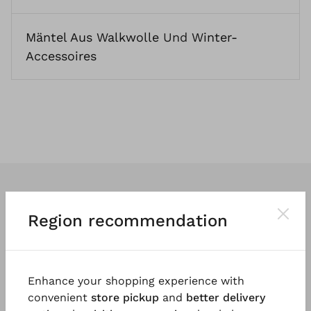
Mäntel Aus Walkwolle
Und
Winter-
Accessoires
Region recommendation
Wir entwerfen
klassische
und vor
allem
tragbare Kleidung
. So vielfältig
Enhance your shopping experience with
und einzigartig wie die Menschen, die
convenient
store pickup
and
better delivery
sie tragen.