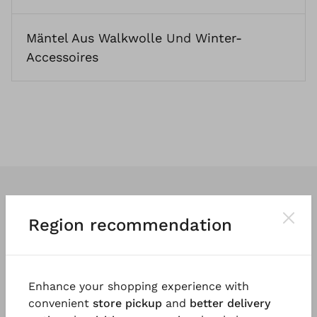
Mäntel Aus Walkwolle
Und
Winter-
Accessoires
Region recommendation
Wir entwerfen
klassische
und vor
allem
tragbare Kleidung
. So vielfältig
Enhance your shopping experience with
und einzigartig wie die Menschen, die
convenient
store pickup
and
better delivery
sie tragen.