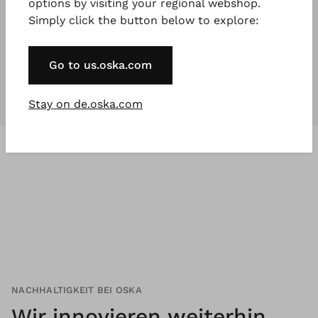
options by visiting your regional webshop.
Simply click the button below to explore:
Unsere Kollektionen
sind für
jeden
,
der etwas Besonderes will.
Go to us.oska.com
Stay on de.oska.com
NACHHALTIGKEIT BEI OSKA
Wir innovieren weiterhin