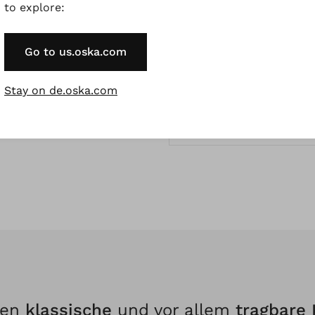
Strickjacken Und Str
to explore:
Go to us.oska.com
Wolljacken
Stay on de.oska.com
Mäntel Aus Walkwoll
Accessoires
fen
klassische
und vor allem
tragbare 