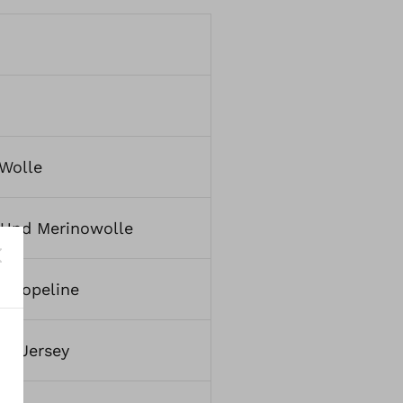
Wolle
 Und Merinowolle
d Popeline
nd Jersey