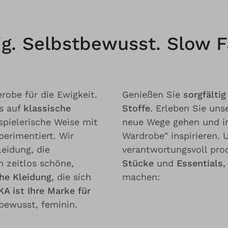
tig. Selbstbewusst. Slow 
robe für die Ewigkeit.
Genießen Sie
sorgfälti
s auf
klassische
Stoffe
. Erleben Sie uns
 spielerische Weise mit
neue Wege gehen und i
erimentiert. Wir
Wardrobe" inspirieren.
leidung, die
verantwortungsvoll pro
n zeitlos schöne,
Stücke
und
Essentials
,
he Kleidung
, die sich
machen:
A ist Ihre Marke für
bewusst, feminin.