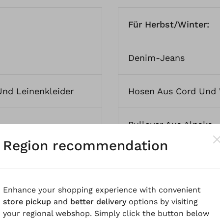
Für Herbst/Winter:
Denim-Jeans
Und Leinenkleider
Hosen Aus Cord Und 
Pullover Aus Alpaka-
Region recommendation
usen Aus Leinen
Kleider Aus Wolle Un
Enhance your shopping experience with convenient
 Hanf
Und
Sommer-
Blusen Aus Lyocell U
store pickup
and
better delivery
options by visiting
your regional webshop. Simply click the button below