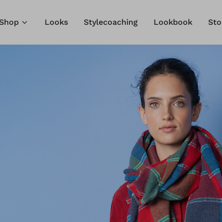
Shop
Looks
Stylecoaching
Lookbook
Sto