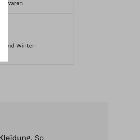
ickwaren
e
Und
Winter-
Kleidung
. So