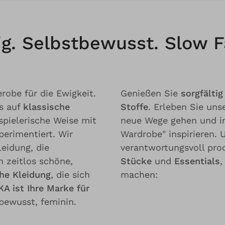
tig. Selbstbewusst. Slow 
robe für die Ewigkeit.
Genießen Sie
sorgfälti
s auf
klassische
Stoffe
. Erleben Sie uns
 spielerische Weise mit
neue Wege gehen und i
erimentiert. Wir
Wardrobe" inspirieren.
leidung, die
verantwortungsvoll pro
n zeitlos schöne,
Stücke
und
Essentials
,
he Kleidung
, die sich
machen:
A ist Ihre Marke für
bewusst, feminin.