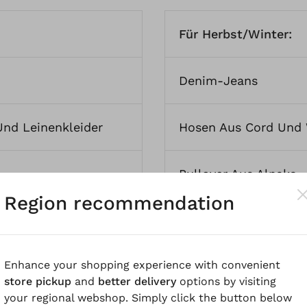
Für Herbst/Winter:
Denim-Jeans
Und Leinenkleider
Hosen Aus Cord Und 
Pullover Aus Alpaka-
Region recommendation
usen Aus Leinen
Kleider Aus Wolle Un
Enhance your shopping experience with convenient
 Hanf
Und
Sommer-
Blusen Aus Lyocell U
store pickup
and
better delivery
options by visiting
your regional webshop. Simply click the button below