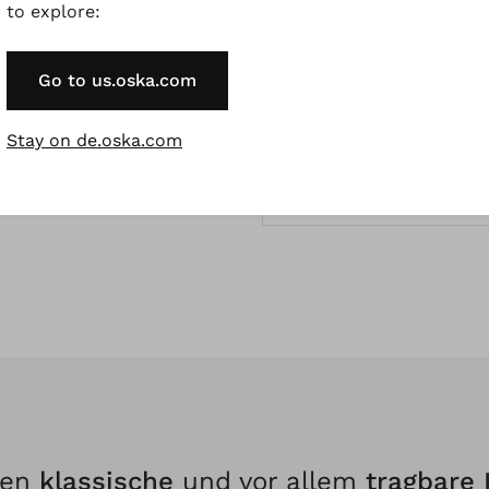
Strickjacken Und Str
to explore:
Go to us.oska.com
Wolljacken
Stay on de.oska.com
Mäntel Aus Walkwoll
Accessoires
fen
klassische
und vor allem
tragbare 