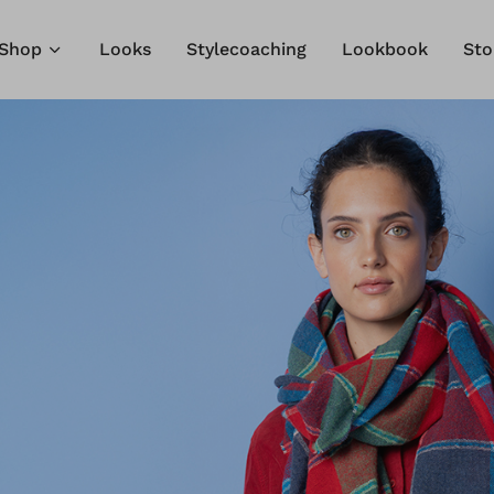
Shop
Looks
Stylecoaching
Lookbook
Sto