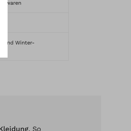
ickwaren
e
Und
Winter-
Kleidung
. So