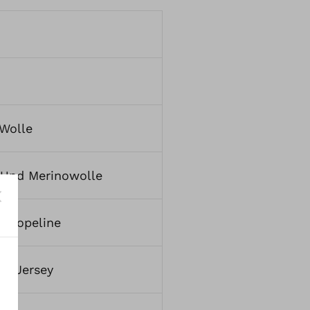
Wolle
 Und Merinowolle
d Popeline
nd Jersey