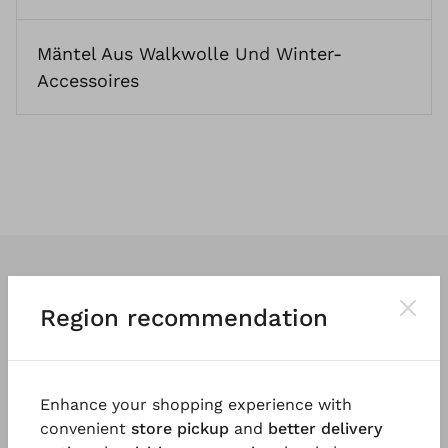
Mäntel Aus Walkwolle
Und
Winter-
Accessoires
Region recommendation
Wir entwerfen
klassische
und vor
allem
tragbare Kleidung
. So vielfältig
Enhance your shopping experience with
und einzigartig wie die Menschen, die
convenient
store pickup
and
better delivery
sie tragen.