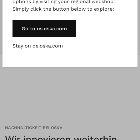
options by visiting your regional webshop.
Simply click the button below to explore:
Unsere Kollektionen
sind für
jeden
,
der etwas Besonderes will.
Go to us.oska.com
Stay on de.oska.com
NACHHALTIGKEIT BEI OSKA
Wir innovieren weiterhin