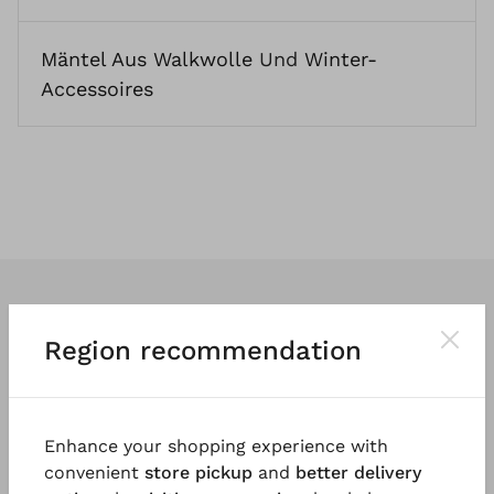
Mäntel Aus Walkwolle
Und
Winter-
Accessoires
Region recommendation
Wir entwerfen
klassische
und vor
allem
tragbare Kleidung
. So vielfältig
Enhance your shopping experience with
und einzigartig wie die Menschen, die
convenient
store pickup
and
better delivery
sie tragen.