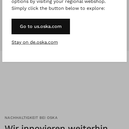
options by visiting your regional webshop.
Simply click the button below to explore:
Unsere Kollektionen
sind für
jeden
,
der etwas Besonderes will.
Go to us.oska.com
Stay on de.oska.com
NACHHALTIGKEIT BEI OSKA
Wir innovieren weiterhin