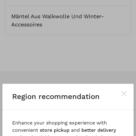
Mäntel Aus Walkwolle
Und
Winter-
Accessoires
Region recommendation
Wir entwerfen
klassische
und vor
allem
tragbare Kleidung
. So vielfältig
Enhance your shopping experience with
und einzigartig wie die Menschen, die
convenient
store pickup
and
better delivery
sie tragen.