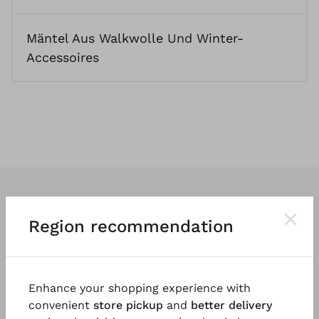
Mäntel Aus Walkwolle
Und
Winter-
Accessoires
Region recommendation
Wir entwerfen
klassische
und vor
allem
tragbare Kleidung
. So vielfältig
Enhance your shopping experience with
und einzigartig wie die Menschen, die
convenient
store pickup
and
better delivery
sie tragen.