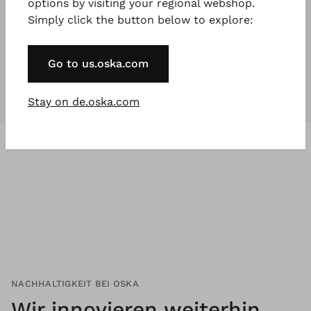
options by visiting your regional webshop.
Simply click the button below to explore:
Unsere Kollektionen
sind für
jeden
,
der etwas Besonderes will.
Go to us.oska.com
Stay on de.oska.com
NACHHALTIGKEIT BEI OSKA
Wir innovieren weiterhin