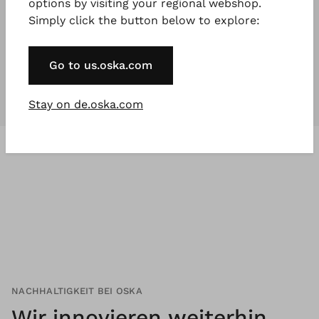
options by visiting your regional webshop.
Simply click the button below to explore:
Unsere Kollektionen
sind für
jeden
,
der etwas Besonderes will.
Go to us.oska.com
Stay on de.oska.com
NACHHALTIGKEIT BEI OSKA
Wir innovieren weiterhin