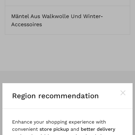
Mäntel Aus Walkwolle
Und
Winter-
Accessoires
Region recommendation
Wir entwerfen
klassische
und vor
allem
tragbare Kleidung
. So vielfältig
Enhance your shopping experience with
und einzigartig wie die Menschen, die
convenient
store pickup
and
better delivery
sie tragen.