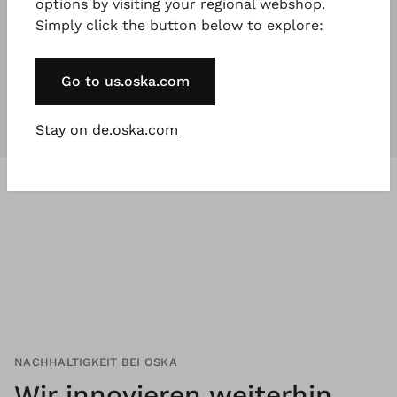
options by visiting your regional webshop.
Simply click the button below to explore:
Unsere Kollektionen
sind für
jeden
,
der etwas Besonderes will.
Go to us.oska.com
Stay on de.oska.com
NACHHALTIGKEIT BEI OSKA
Wir innovieren weiterhin