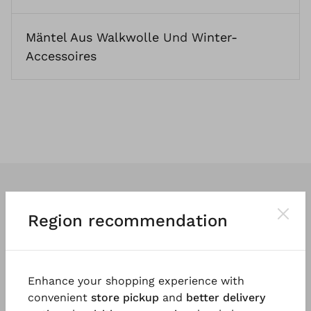
Mäntel Aus Walkwolle
Und
Winter-
Accessoires
Region recommendation
Wir entwerfen
klassische
und vor
allem
tragbare Kleidung
. So vielfältig
Enhance your shopping experience with
und einzigartig wie die Menschen, die
convenient
store pickup
and
better delivery
sie tragen.