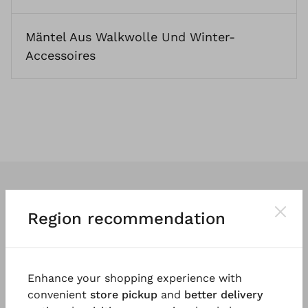
Mäntel Aus Walkwolle
Und
Winter-
Accessoires
Region recommendation
Wir entwerfen
klassische
und vor
allem
tragbare Kleidung
. So vielfältig
Enhance your shopping experience with
und einzigartig wie die Menschen, die
convenient
store pickup
and
better delivery
sie tragen.