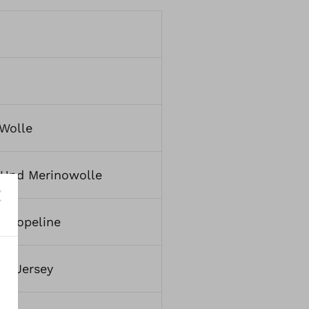
Wolle
 Und Merinowolle
d Popeline
nd Jersey