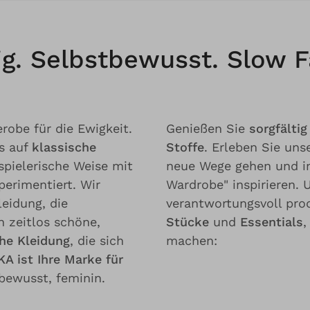
tig. Selbstbewusst. Slow 
robe für die Ewigkeit.
Genießen Sie
sorgfälti
s auf
klassische
Stoffe
. Erleben Sie uns
 spielerische Weise mit
neue Wege gehen und i
erimentiert. Wir
Wardrobe" inspirieren.
leidung, die
verantwortungsvoll pro
n zeitlos schöne,
Stücke
und
Essentials
,
he Kleidung
, die sich
machen:
A ist Ihre Marke für
bewusst, feminin.