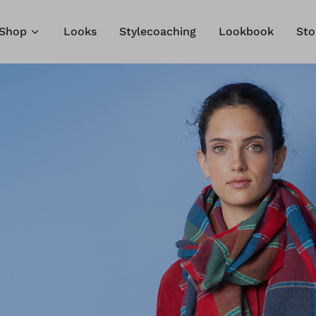
Shop
Looks
Stylecoaching
Lookbook
Sto