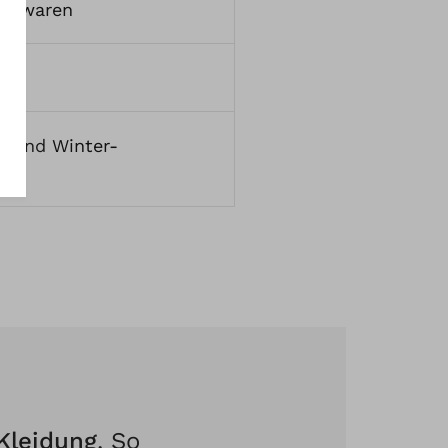
ickwaren
e
Und
Winter-
Kleidung
. So