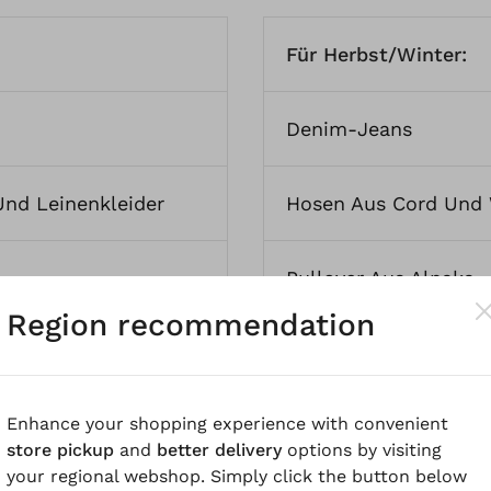
Für Herbst/Winter:
Denim-Jeans
Und Leinenkleider
Hosen Aus Cord Und 
Pullover Aus Alpaka-
Region recommendation
usen Aus Leinen
Kleider Aus Wolle Un
Enhance your shopping experience with convenient
 Hanf
Und
Sommer-
Blusen Aus Lyocell U
store pickup
and
better delivery
options by visiting
your regional webshop. Simply click the button below