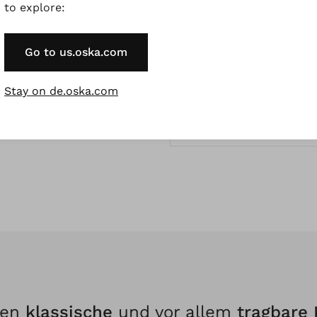
Strickjacken Und Str
to explore:
Go to us.oska.com
Wolljacken
Stay on de.oska.com
Mäntel Aus Walkwoll
Accessoires
fen
klassische
und vor allem
tragbare 